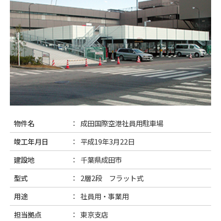
物件名
成田国際空港社員用駐車場
竣工年月日
平成19年3月22日
建設地
千葉県成田市
型式
2層2段 フラット式
用途
社員用・事業用
担当拠点
東京支店