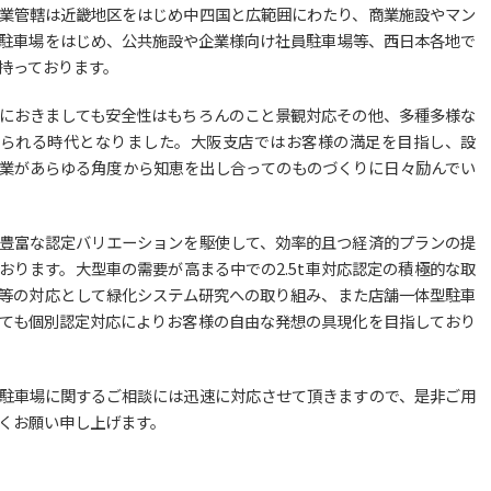
業管轄は近畿地区をはじめ中四国と広範囲にわたり、商業施設やマン
駐車場をはじめ、公共施設や企業様向け社員駐車場等、西日本各地で
持っております。
におきましても安全性はもちろんのこと景観対応その他、多種多様な
められる時代となりました。大阪支店ではお客様の満足を目指し、設
業があらゆる角度から知恵を出し合ってのものづくりに日々励んでい
豊富な認定バリエーションを駆使して、効率的且つ経済的プランの提
おります。大型車の需要が高まる中での2.5t車対応認定の積極的な取
等の対応として緑化システム研究への取り組み、また店舗一体型駐車
ても個別認定対応によりお客様の自由な発想の具現化を目指しており
駐車場に関するご相談には迅速に対応させて頂きますので、是非ご用
くお願い申し上げます。