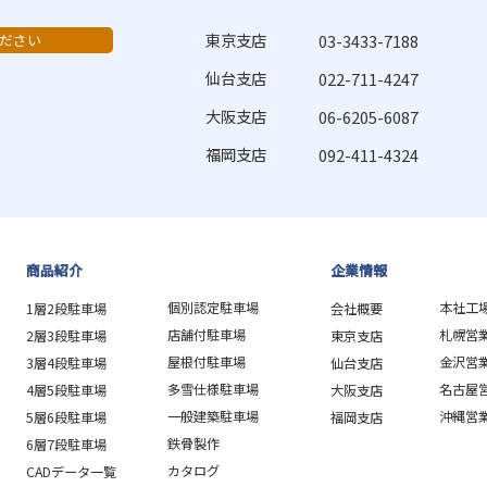
東京支店
ださい
03-3433-7188
仙台支店
022-711-4247
大阪支店
06-6205-6087
福岡支店
092-411-4324
商品紹介
企業情報
個別認定駐車場
本社工
1層2段駐車場
会社概要
店舗付駐車場
札幌営
2層3段駐車場
東京支店
屋根付駐車場
金沢営
3層4段駐車場
仙台支店
多雪仕様駐車場
名古屋
4層5段駐車場
大阪支店
一般建築駐車場
沖縄営
5層6段駐車場
福岡支店
鉄骨製作
6層7段駐車場
カタログ
CADデータ一覧