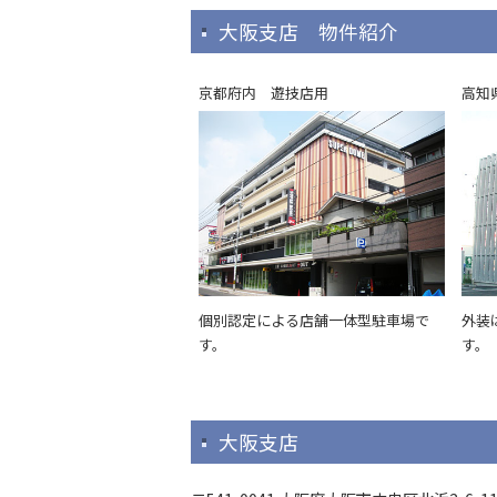
大阪支店 物件紹介
京都府内 遊技店用
高知
個別認定による店舗一体型駐車場で
外装
す。
す。
大阪支店