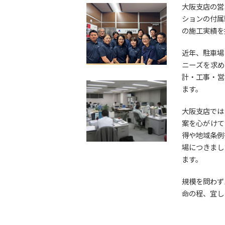
大阪支店の営
ションの付属
の施工実績を
近年、駐車場
ニーズを求
計・工事・営
ます。
大阪支店では
案を心がけて
得や地域条例
場につきまし
ます。
規模を問わず
命の程、宜し