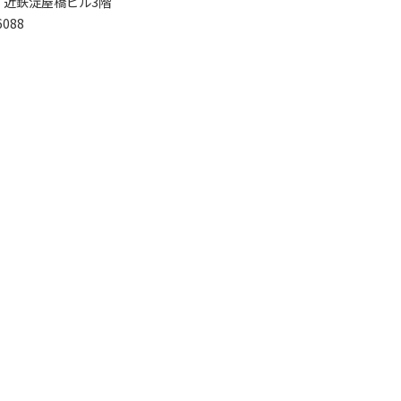
11 近鉄淀屋橋ビル3階
088