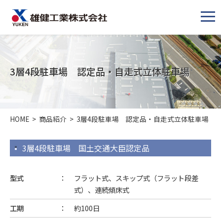
メ
ニ
ュ
ー
3層4段駐車場 認定品・自走式立体駐車場
HOME
>
商品紹介
>
3層4段駐車場 認定品・自走式立体駐車場
3層4段駐車場 国土交通大臣認定品
型式
フラット式、スキップ式（フラット段差
式）、連続傾床式
工期
約100日