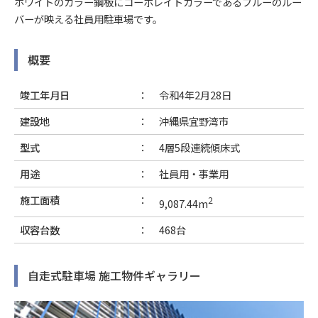
ホワイトのカラー鋼板にコーポレイトカラーであるブルーのルー
バーが映える社員用駐車場です。
概要
竣工年月日
令和4年2月28日
建設地
沖縄県宜野湾市
型式
4層5段連続傾床式
用途
社員用・事業用
施工面積
2
9,087.44m
収容台数
468台
自走式駐車場 施工物件ギャラリー