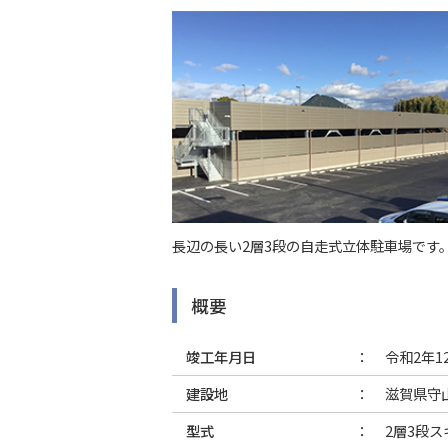
長辺の長い2層3段の自走式立体駐車場です
概要
竣工年月日
令和2年1
建設地
滋賀県守
型式
2層3段