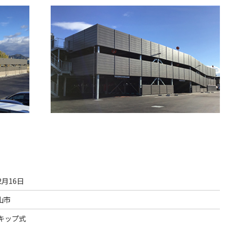
。
2月16日
山市
スキップ式