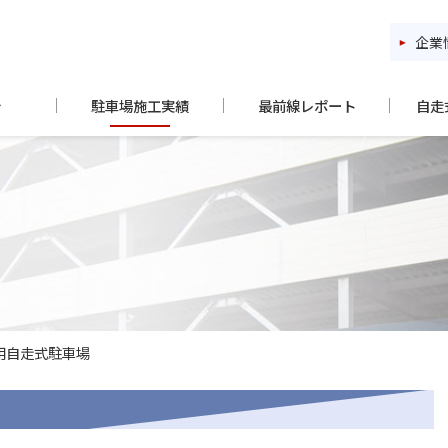
企業
介
駐車場施工実績
最前線レポート
自走
用自走式駐車場