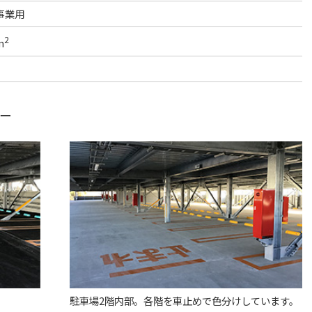
事業用
2
m
ー
駐車場2階内部。各階を車止めで色分けしています。