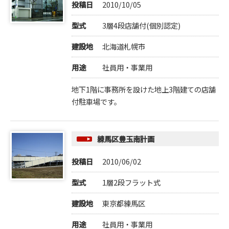
投稿日
2010/10/05
型式
3層4段店舗付(個別認定)
建設地
北海道札幌市
用途
社員用・事業用
地下1階に事務所を設けた地上3階建ての店舗
付駐車場です。
練馬区豊玉南計画
投稿日
2010/06/02
型式
1層2段フラット式
建設地
東京都練馬区
用途
社員用・事業用