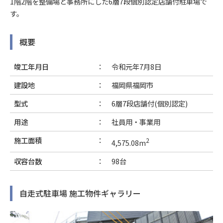
1階2階を整備場と事務所にした6層7段個別認定店舗付駐車場で
す。
概要
竣工年月日
令和元年7月8日
建設地
福岡県福岡市
型式
6層7段店舗付(個別認定)
用途
社員用・事業用
施工面積
2
4,575.08m
収容台数
98台
自走式駐車場 施工物件ギャラリー