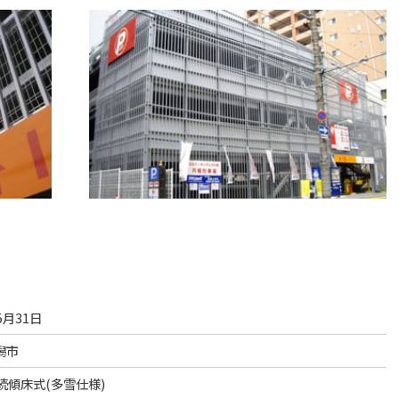
5月31日
潟市
続傾床式(多雪仕様)