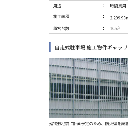
用途
時間貸用
施工面積
2,299.93
収容台数
105台
自走式駐車場 施工物件ギャラリ
建物敷地前に計画予定のため、防火壁を設